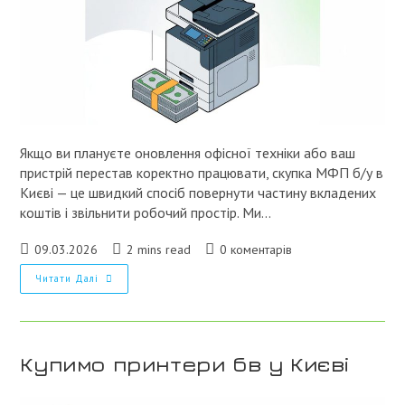
Якщо ви плануєте оновлення офісної техніки або ваш
пристрій перестав коректно працювати, скупка МФП б/у в
Києві — це швидкий спосіб повернути частину вкладених
коштів і звільнити робочий простір. Ми…
Запис
Час
Коментарі
09.03.2026
2 mins read
0 коментарів
опубліковано:
читання:
запису:
Скупка
Читати Далі
МФУ
Б/
В
В
Києві
Купимо принтери бв у Києві