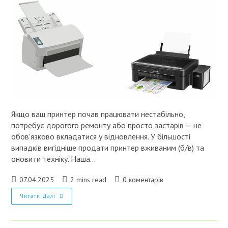
Якщо ваш принтер почав працювати нестабільно,
потребує дорогого ремонту або просто застарів — не
обов'язково вкладатися у відновлення. У більшості
випадків вигідніше продати принтер вживаним (б/в) та
оновити техніку. Наша…
Запис
Час
Коментарі
07.04.2025
2 mins read
0 коментарів
опубліковано:
читання:
запису:
Купимо
Читати Далі
Принтери
Бв
У
Києві