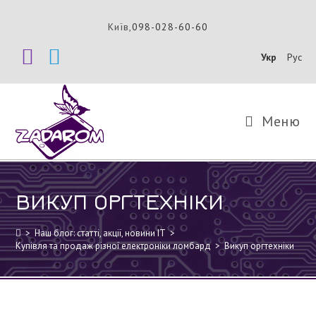
Перейти
до
Київ,
098-028-60-60
вмісту
Укр
Рус
Меню
ВИКУП ОРГТЕХНІКИ
>
Наш блог: статті, акції, новини IT
>
Купівля та продаж різної електроніки ломбард
>
Викуп оргтехніки