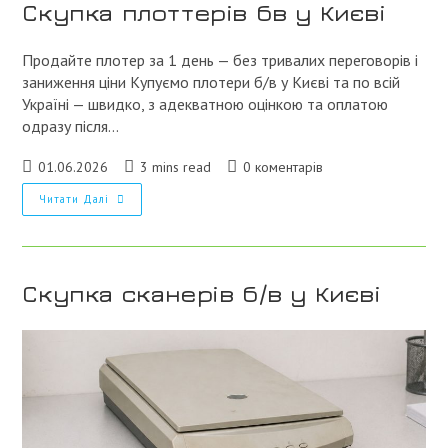
Скупка плоттерів бв у Києві
Продайте плотер за 1 день — без тривалих переговорів і
заниження ціни Купуємо плотери б/в у Києві та по всій
Україні — швидко, з адекватною оцінкою та оплатою
одразу після…
Запис
Час
Коментарі
01.06.2026
3 mins read
0 коментарів
опубліковано:
читання:
запису:
Скупка
Читати Далі
Плоттерів
Бв
У
Києві
Скупка сканерів б/в у Києві