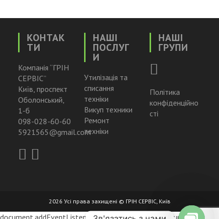
КОНТАК
НАШІ
НАШІ
ТИ
ПОСЛУГ
ГРУПИ
И
Компанія “ГРІН
Утилізація та
СЕРВІС”
списання
Київ, проспект
Політика
техніки
Оболонський,
конфіденційно
Викуп техники
1-б
сті
Ремонт
098-028-60-60
техніки
5921565@gmail.com
2026 Усі права захищені © ГРІН СЕРВІС, Київ
document.addEventListener("DOMContentLoaded", function () {
Зв'язатись з нами