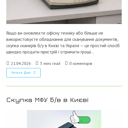
Якщо ви оновлюєте офісну техніку або більше не
використовуєте обладнання для сканування документів,
скупка сканерів б/у в Києві та Україні — це простий спосіб
швидко продати пристрій і отримати гроші…
Запис
Час
Коментарі
21.04.2026
3 mins read
0 коментарів
опубліковано:
читання:
запису:
Скупка
Читати Далі
Сканерів
Б/
В
У
Києві
Скупка МФУ Б/в в Києві