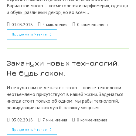
Вариантов много — косметология и парфюмерия, одежда
и обувь, различный декор, но во всём…
Запись
Время
Комментарии
01.03.2018
4 мин. чтения
0 комментариев
опубликована:
чтения:
к
5
Продолжить Чтение
записи:
Желанных
Женских
Гаджетов
К
8
Марта
Заманухи новых технологий.
Не будь лохом.
И не куда нам не деться от этого — новые технологии
неотъемлемо присутствуют в нашей жизни. Задуматься
иногда стоит только об одном: мы рабы технологий,
реагирующие на каждую it-плюшку мощным…
Запись
Время
Комментарии
03.02.2018
7 мин. чтения
0 комментариев
опубликована:
чтения:
к
Заманухи
Продолжить Чтение
записи:
Новых