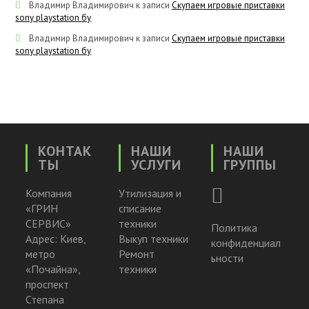
Владимир Владимирович
к записи
Скупаем игровые приставки
sony playstation бу
Владимир Владимирович
к записи
Скупаем игровые приставки
sony playstation бу
КОНТАК
НАШИ
НАШИ
ТЫ
УСЛУГИ
ГРУППЫ
Компания
Утилизация и
«ГРИН
списание
СЕРВИС»
техники
Политика
Адрес: Киев,
Выкуп техники
конфиденциал
метро
Ремонт
ьности
«Почайна»,
техники
проспект
Степана