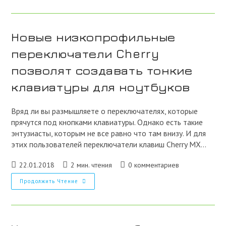
Технологий.
Не
Будь
Лохом.
Новые низкопрофильные
переключатели Cherry
позволят создавать тонкие
клавиатуры для ноутбуков
Вряд ли вы размышляете о переключателях, которые
прячутся под кнопками клавиатуры. Однако есть такие
энтузиасты, которым не все равно что там внизу. И для
этих пользователей переключатели клавиш Cherry MX…
Запись
Время
Комментарии
22.01.2018
2 мин. чтения
0 комментариев
опубликована:
чтения:
к
Новые
Продолжить Чтение
записи:
Низкопрофильные
Переключатели
Cherry
Позволят
Создавать
Тонкие