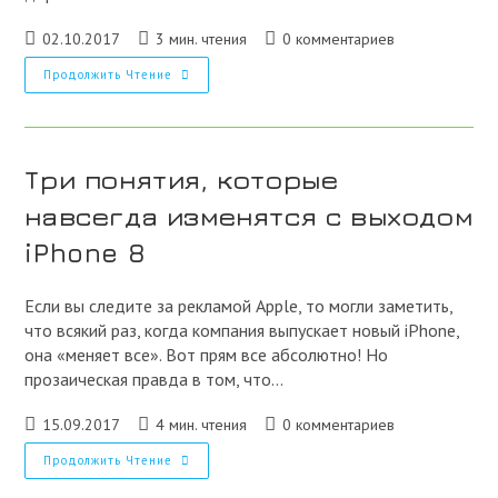
Запись
Время
Комментарии
02.10.2017
3 мин. чтения
0 комментариев
опубликована:
чтения:
к
Рейтинг
Продолжить Чтение
записи:
Китайских
Смартфонов,
Которые
Могут
Обогнать
IPhone
Три понятия, которые
8?
навсегда изменятся с выходом
iPhone 8
Если вы следите за рекламой Apple, то могли заметить,
что всякий раз, когда компания выпускает новый iPhone,
она «меняет все». Вот прям все абсолютно! Но
прозаическая правда в том, что…
Запись
Время
Комментарии
15.09.2017
4 мин. чтения
0 комментариев
опубликована:
чтения:
к
Три
Продолжить Чтение
записи:
Понятия,
Которые