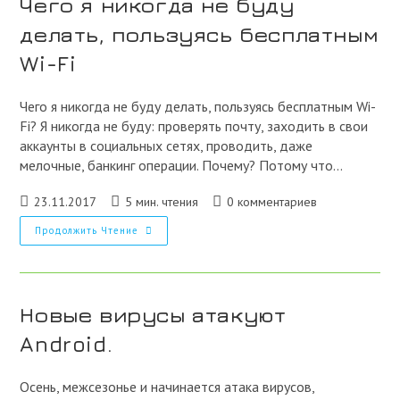
Чего я никогда не буду
Клавиатуры
Для
делать, пользуясь бесплатным
Ноутбуков
Wi-Fi
Чего я никогда не буду делать, пользуясь бесплатным Wi-
Fi? Я никогда не буду: проверять почту, заходить в свои
аккаунты в социальных сетях, проводить, даже
мелочные, банкинг операции. Почему? Потому что…
Запись
Время
Комментарии
23.11.2017
5 мин. чтения
0 комментариев
опубликована:
чтения:
к
Чего
Продолжить Чтение
записи:
Я
Никогда
Не
Буду
Делать,
Пользуясь
Новые вирусы атакуют
Бесплатным
Wi-
Android.
Fi
Осень, межсезонье и начинается атака вирусов,