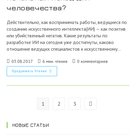
человечества?
Действительно, как воспринимать работы, ведущиеся по
созданию искусственного интеллекта(ИИ) — как позитив
или убийственный негатив. Какие результаты по
разработке ИИ на сегодня уже достигнуты, каково
отношение ведущих специалистов к искусственному…
Запись
Время
Комментарии
03.08.2017
6 мин. чтения
0 комментариев
опубликована:
чтения:
к
Искусственный
Продолжить Чтение
записи:
Интеллект
—
Что
Это:
Голубая
Мечта
Или
1
2
3
Перейти на следующую 
Печальный
Исход
Для
Человечества?
НОВЫЕ СТАТЬИ