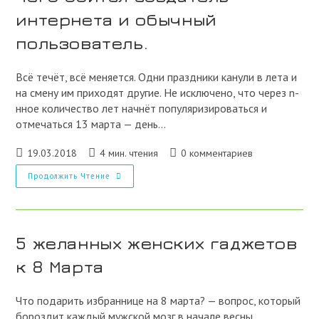
интернета и обычный
пользователь.
Всё течёт, всё меняется. Одни праздники канули в лета и
на смену им приходят другие. Не исключено, что через n-
нное количество лет начнёт популяризироваться и
отмечаться 13 марта — день…
Запись
Время
Комментарии
19.03.2018
4 мин. чтения
0 комментариев
опубликована:
чтения:
к
Чего
Продолжить Чтение
записи:
Боится
Создатель
Интернета
И
Обычный
Пользователь.
5 желанных женских гаджетов
к 8 Марта
Что подарить избраннице на 8 марта? — вопрос, который
бороздит каждый мужской мозг в начале весны.