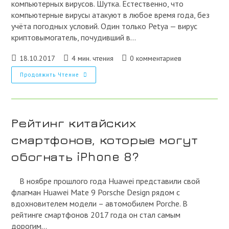
компьютерных вирусов. Шутка. Естественно, что
компьютерные вирусы атакуют в любое время года, без
учёта погодных условий. Один только Petya — вирус
криптовымогатель, почудивший в…
Запись
Время
Комментарии
18.10.2017
4 мин. чтения
0 комментариев
опубликована:
чтения:
к
Новые
Продолжить Чтение
записи:
Вирусы
Атакуют
Android.
Рейтинг китайских
смартфонов, которые могут
обогнать iPhone 8?
В ноябре прошлого года Huawei представили свой
флагман Huawei Mate 9 Porsche Design рядом с
вдохновителем модели – автомобилем Porche. В
рейтинге смартфонов 2017 года он стал самым
дорогим…