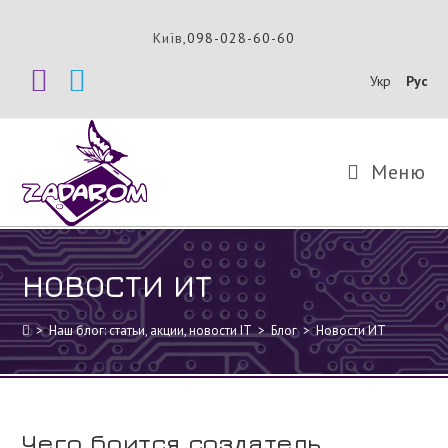
Перейти
к
Київ,
098-028-60-60
содержимому
Укр
Рус
Меню
НОВОСТИ ИТ
>
Наш блог: статьи, акции, новости IT
>
Блог
>
Новости ИТ
Чего боится создатель