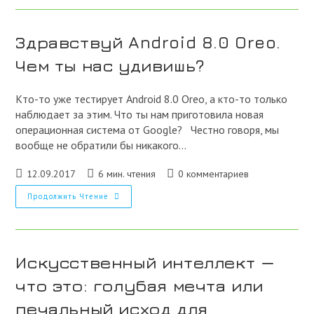
Навсегда
Изменятся
С
Выходом
Здравствуй Android 8.0 Oreo.
IPhone
8
Чем ты нас удивишь?
Кто-то уже тестирует Android 8.0 Oreo, а кто-то только
наблюдает за этим. Что ты нам приготовила новая
операционная система от Google? Честно говоря, мы
вообще не обратили бы никакого…
Запись
Время
Комментарии
12.09.2017
6 мин. чтения
0 комментариев
опубликована:
чтения:
к
Здравствуй
Продолжить Чтение
записи:
Android
8.0
Oreo.
Чем
Ты
Нас
Искусственный интеллект —
Удивишь?
что это: голубая мечта или
печальный исход для