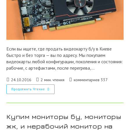
Если вы ищете, где продать видеокарту б/у в Киеве
быстро и без торга — вы по адресу. Мы покупаем
видеокарты любой конфигурации, поколения и состояния:
рабочие, с артефактами, после перегрева,…
Запись
Время
Комментарии
24.10.2016
2 мин. чтения
комментариев 337
опубликована:
чтения:
к
Покупаем
Продолжить Чтение
записи:
Видеокарты
Бу
В
Киеве
Купим мониторы бу, мониторы
жк, и нерабочий монитор на