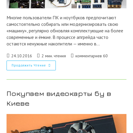
Многие пользователи ПК и ноутбуков предпочитают
самостоятельно собирать или модернизировать свою
«машину», регулярно обновляя комплектующие на более
современные и ёмкие. В процессе апгрейда часто
остаются ненужные накопители — именно в…
Запись
Время
Комментарии
24.10.2016
2 мин. чтения
комментариев 60
опубликована:
чтения:
к
Купим
Продолжить Чтение
записи:
Различные
Жесткие
Диски
Б/
У
В
Покупаем видеокарты бу в
Киеве
Киеве