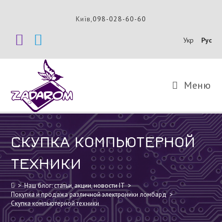
Перейти
к
Київ,
098-028-60-60
содержимому
Укр
Рус
Меню
СКУПКА КОМПЬЮТЕРНОЙ
ТЕХНИКИ
>
Наш блог: статьи, акции, новости IT
>
Покупка и продажа различной электроники ломбард
>
Скупка компьютерной техники