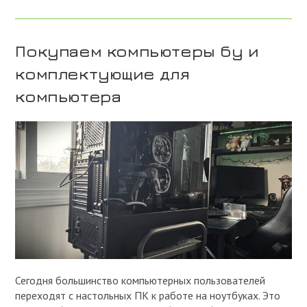
Бу,
Мониторы
Жк,
И
Нерабочий
Покупаем компьютеры бу и
Монитор
На
комплектующие для
Запчасти
компьютера
Сегодня большинство компьютерных пользователей
переходят с настольных ПК к работе на ноутбуках. Это