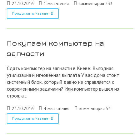
Запись
Время
Комментарии
24.10.2016
1 мин чтения
комментария 233
опубликована:
чтения:
к
Не
Продолжить Чтение
записи:
Знаете,
Куда
Продать
Старый
Компьютер?
Сдавайте
Покупаем компьютер на
Старые
Компьютеры
запчасти
Нам
Сдать компьютер на запчасти в Киеве: Выгодная
утилизация и мгновенная выплата У вас дома стоит
системный блок, который давно не справляется с
современными задачами? Или компьютер вышел из
строя, а…
Запись
Время
Комментарии
24.10.2016
4 мин. чтения
комментария 54
опубликована:
чтения:
к
Покупаем
Продолжить Чтение
записи:
Компьютер
На
Запчасти