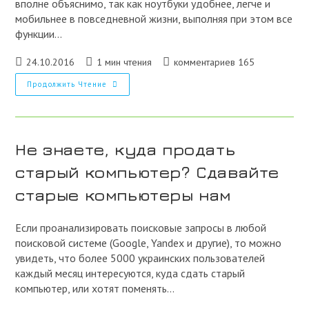
вполне объяснимо, так как ноутбуки удобнее, легче и
мобильнее в повседневной жизни, выполняя при этом все
функции…
Запись
Время
Комментарии
24.10.2016
1 мин чтения
комментариев 165
опубликована:
чтения:
к
Покупаем
Продолжить Чтение
записи:
Компьютеры
Бу
И
Комплектующие
Для
Компьютера
Не знаете, куда продать
старый компьютер? Сдавайте
старые компьютеры нам
Если проанализировать поисковые запросы в любой
поисковой системе (Google, Yandex и другие), то можно
увидеть, что более 5000 украинских пользователей
каждый месяц интересуются, куда сдать старый
компьютер, или хотят поменять…