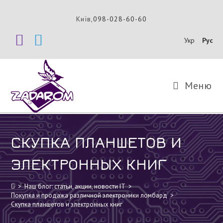
Перейти
к
Київ,
098-028-60-60
содержимому
Укр
Рус
Меню
СКУПКА ПЛАНШЕТОВ И
ЭЛЕКТРОННЫХ КНИГ
>
Наш блог: статьи, акции, новости IT
>
Покупка и продажа различной электроники ломбард
>
Скупка планшетов и электронных книг