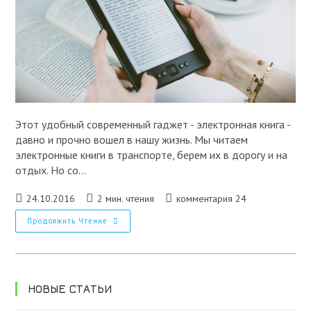
Этот удобный современный гаджет - электронная книга -
давно и прочно вошел в нашу жизнь. Мы читаем
электронные книги в транспорте, берем их в дорогу и на
отдых. Но со…
Запись
Время
Комментарии
24.10.2016
2 мин. чтения
комментария 24
опубликована:
чтения:
к
Покупаем
Продолжить Чтение
записи:
И
Продаем
Электронную
Книгу
Бу
НОВЫЕ СТАТЬИ