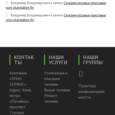
Владимир Владимирович
к записи
Скупаем игровые приставки
sony playstation бу
Владимир Владимирович
к записи
Скупаем игровые приставки
sony playstation бу
КОНТАК
НАШИ
НАШИ
ТЫ
УСЛУГИ
ГРУППЫ
Компания
Утилизация и
«ГРИН
списание
СЕРВИС»
техники
Политика
Адрес: Киев,
Выкуп техники
конфиденциал
метро
Ремонт
ьности
«Почайна»,
техники
проспект
Степана