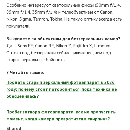
Особенно интересуют светосильные фиксы (50mm f/1.4,
85mm f/1.4, 35mm f/1.4) и телеобъективы от Canon,
Nikon, Sigma, Tamron, Tokina. На такую оптику всегда есть
покупатели.
Выкупаете ли объективы для беззеркальных камер?
Да — Sony FE, Canon RF, Nikon Z, Fujifilm X, L-mount.
Оптика под беззеркалки сейчас ликвиднее, чем под
старые зеркальные байонеты.
? Читайте также:
Продать старый зеркальный фотоаппарат в 2026
году: почему стоит поторопиться, пока техника не
обесценилась?
Пробег затвора фотоаппарата: как не пропустить
момент, когда камера превратится в «кирпич»?
Shared