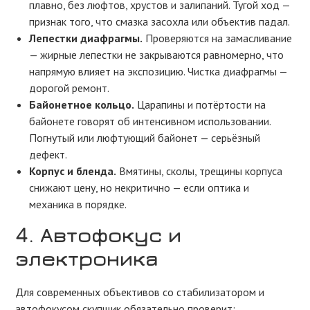
плавно, без люфтов, хрустов и залипаний. Тугой ход —
признак того, что смазка засохла или объектив падал.
Лепестки диафрагмы.
Проверяются на замасливание
— жирные лепестки не закрываются равномерно, что
напрямую влияет на экспозицию. Чистка диафрагмы —
дорогой ремонт.
Байонетное кольцо.
Царапины и потёртости на
байонете говорят об интенсивном использовании.
Погнутый или люфтующий байонет — серьёзный
дефект.
Корпус и бленда.
Вмятины, сколы, трещины корпуса
снижают цену, но некритично — если оптика и
механика в порядке.
4. Автофокус и
электроника
Для современных объективов со стабилизатором и
автофокусом скупщик обязательно проверит: