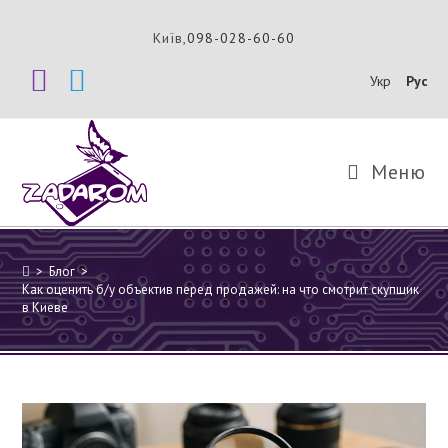
Перейти
к
Київ,
098-028-60-60
содержимому
Укр
Рус
Меню
>
Блог
>
Как оценить б/у объектив перед продажей: на что смотрит скупщик
в Киеве